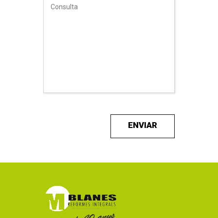
*Aquest camp és obligatori
*Missatge massa curt
Consulta
ENVIAR