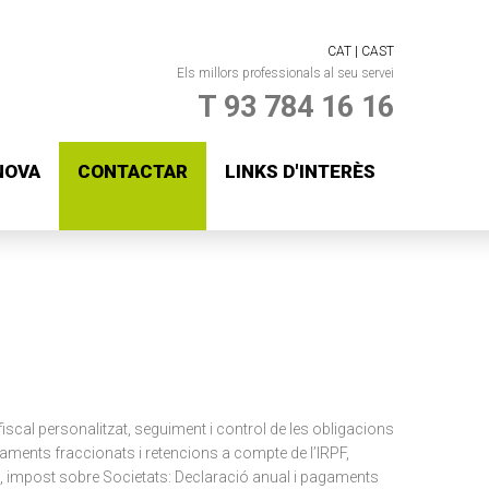
CAT |
CAST
Els millors professionals al seu servei
T 93 784 16 16
NOVA
CONTACTAR
LINKS D'INTERÈS
iscal personalitzat, seguiment i control de les obligacions
gaments fraccionats i retencions a compte de l’IRPF,
ni, impost sobre Societats: Declaració anual i pagaments