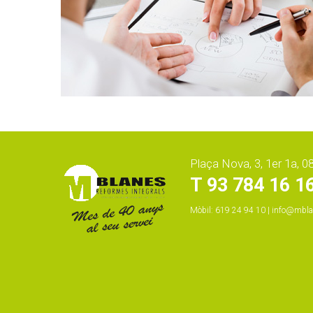
Plaça Nova, 3, 1er 1a, 
T 93 784 16 1
Mòbil: 619 24 94 10 |
info@mbla