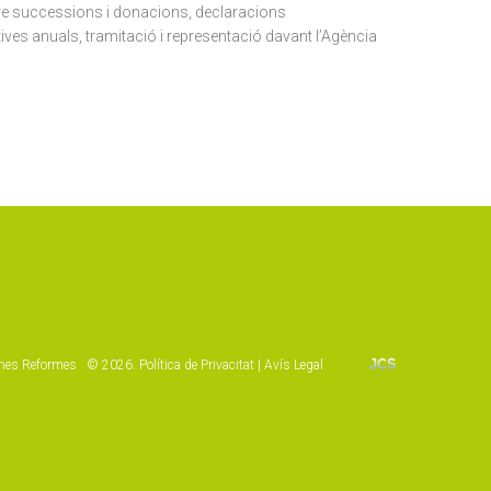
bre successions i donacions, declaracions
ives anuals, tramitació i representació davant l’Agència
nes Reformes ©
2026
.
Política de Privacitat
|
Avís Legal