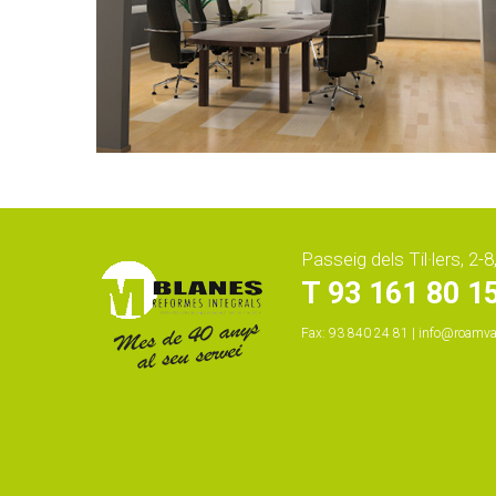
Passeig dels Til·lers, 2
T 93 161 80 1
Fax: 93 840 24 81 |
info@roamva