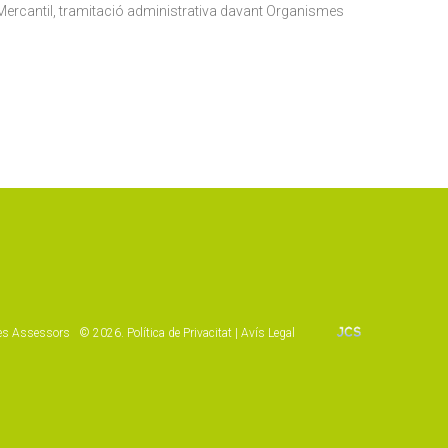
e Mercantil, tramitació administrativa davant Organismes
lès Assessors ©
2026
.
Política de Privacitat
|
Avís Legal