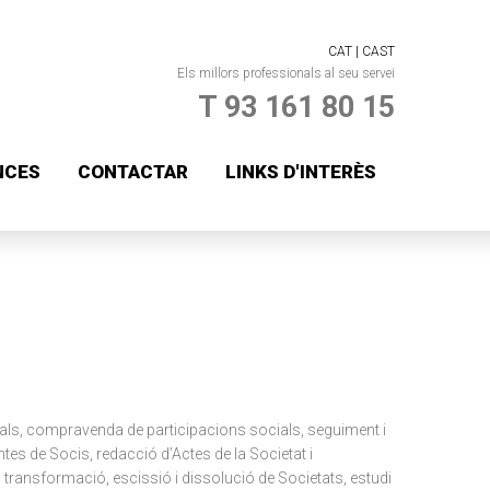
CAT |
CAST
Els millors professionals al seu servei
T 93 161 80 15
NCES
CONTACTAR
LINKS D'INTERÈS
ials, compravenda de participacions socials, seguiment i
ntes de Socis, redacció d’Actes de la Societat i
 transformació, escissió i dissolució de Societats, estudi