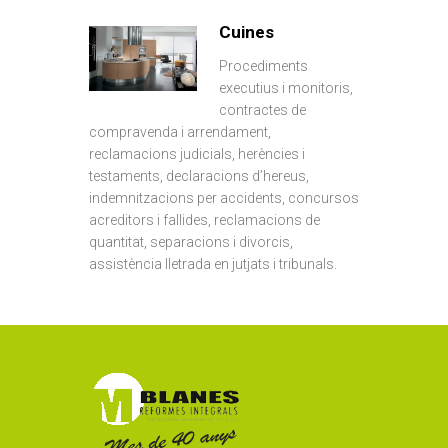
Cuines
Procediments
executius i monitoris,
contractes de
compravenda i arrendament,
reclamacions judicials, herències i
testaments, declaracions d’hereus,
indemnitzacions per accidents, concursos
acreditors i fallides, reclamacions de
quantitat, separacions i divorcis,
assistència lletrada en jutjats i tribunals.